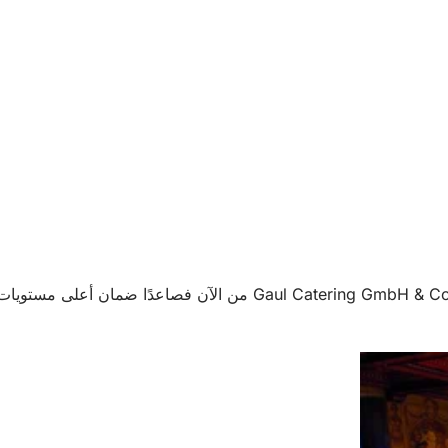
في الفعاليات التي ستُقام في عام 2026، ستتولى شركة  GmbH & Co. KG