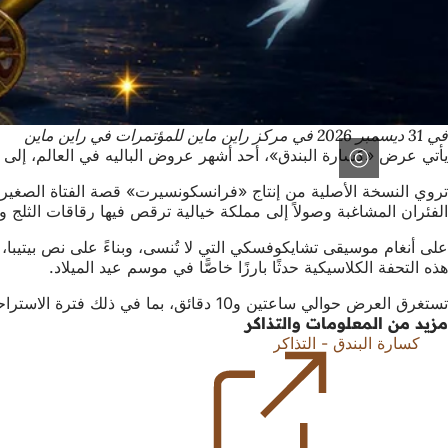
في 31 ديسمبر 2026 في مركز راين ماين للمؤتمرات في راين ماين
يأتي عرض «كسارة البندق»، أحد أشهر عروض الباليه في العالم، إلى
تروي النسخة الأصلية من إنتاج «فرانسكونسيرت» قصة الفتاة الصغيرة ك
الفئران المشاغبة وصولاً إلى مملكة خيالية ترقص فيها رقاقات الثلج وا
على أنغام موسيقى تشايكوفسكي التي لا تُنسى، وبناءً على نص بيتيبا، ت
هذه التحفة الكلاسيكية حدثًا بارزًا خاصًّا في موسم عيد الميلاد.
تستغرق العرض حوالي ساعتين و10 دقائق، بما في ذلك فترة الاستراحة.
مزيد من المعلومات والتذاكر
كسارة البندق - التذاكر
(يفتح
في
علامة
تبويب
منطقة
جديدة)