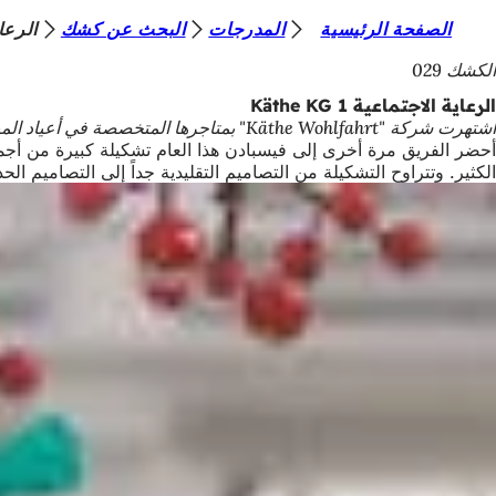
أ
الصفحة الرئيسية
المدرجات
البحث عن كشك
الرعاية 
الانتقال إلى المحتوى
ن
الكشك 029
ت
الرعاية الاجتماعية Käthe KG 1
اشتهرت شركة "Käthe Wohlfahrt" بمتاجرها المتخصصة في أعياد الميلاد على مدار العام منذ أكثر من 50 عامًا.
ه
أحضر الفريق مرة أخرى إلى فيسبادن هذا العام تشكيلة كبيرة من أجمل
ن
الكثير. وتتراوح التشكيلة من التصاميم التقليدية جداً إلى التصاميم ال
ا