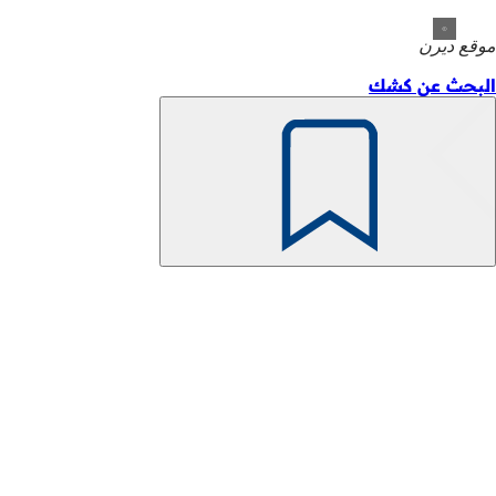
موقع ديرن
البحث عن كشك
تذكّر
منطقة
القدم