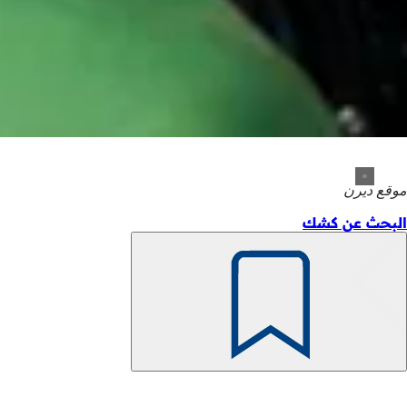
موقع ديرن
البحث عن كشك
تذكّر
منطقة
القدم