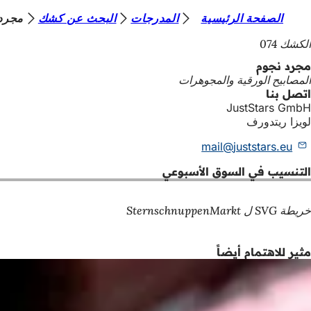
أ
الصفحة الرئيسية
المدرجات
البحث عن كشك
مجرد
الانتقال إلى المحتوى
ن
الكشك 074
ت
مجرد نجوم
المصابيح الورقية والمجوهرات
ه
اتصل بنا
ن
JustStars GmbH
لويزا ريتدورف
ا
mail
juststars
eu
التنسيب في السوق الأسبوعي
خريطة SVG ل SternschnuppenMarkt
مثير للاهتمام أيضاً