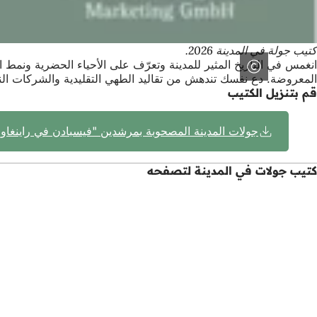
كتيب جولة في المدينة 2026.
انغمس في التاريخ المثير للمدينة وتعرّف على الأحياء الحضرية ونمط
المعروضة. دع نفسك تندهش من تقاليد الطهي التقليدية والشركات النا
قم بتنزيل الكتيب
جولات المدينة المصحوبة بمرشدين "فيسبادن في راينغاو"
كتيب جولات في المدينة لتصفحه