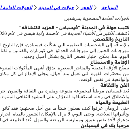
أ
السياحة
الحجز
جولات في المدينة
الجولات العامة 
الانتقال إلى المحتوى
ن
الجولات العامة المصحوبة بمرشدين
ت
كتيب جولة في المدينة "فيسبادن - المزيد لاكتشافه"
اكتشف الكثير من الأشياء الجديدة في عاصمة ولاية هيسن في عام 2026. يقدم كتيب جولات المدينة "فيسبادن في راينغاو - المزيد لاكتشافه" جولات في المدينة حتى ديسمبر 2026.
ه
التاريخ والقصص
ن
بالإضافة إلى الشخصيات العظيمة التي شكّلت فيسبادن، فإن التاريخ ال
مهرجانات الحنين إلى مهرجانات الحدائق في كوربارك والفنانين والكت
ا
اليوم. هنا، يمكن اختبار قصص التاريخ بشكل أصيل وجديد.
الإقامة والاستمتاع
تصفّح الأزقة الضيقة والمتاجر الصغيرة. تذوّق أشهى المأكولات المتنو
من محضّرات القهوة التي تعمل منذ أجيال. يتجلى الإبداع في كل مكان
والواقعية في نفس الوقت.
الفن والثقافة
تُعد فيسبادن موطناً لمجموعة متنوعة ومثيرة من الثقافة والفنون. تتر
والانطلاق في رحلة استكشافية للتعرّف على المشهد الثقافي المتنوع. ح
الطبيعة والمياه
وتأثيراتها العلاجية. وحتى اليوم، لا يزال بالإمكان الشعور بالمياه ا
تدعوك لأخذ نفس عميق وممارسة الرياضة والتمهل. تُعد الطبيعة في الجوا
مرحباً بك في فيسبادن