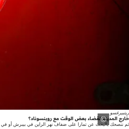
ريتبيرغسو
خارج المدينة لقضاء بعض الوقت مع روبنسوناد؟
ثم ننصحك بالبحث عن تمارا على ضفاف نهر الراين في بيبرش أو في مين