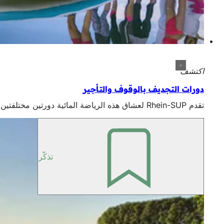
اكتشف
دورات التجديف بالوقوف والتأجير
تقدم Rhein-SUP لعشاق هذه الرياضة المائية دورتين مختلفتين في الوزن، بينما يمكنك في SUP 2Go استئجار مجموعة كاملة في حقيبة ظهر لتحقيق أقصى قدر من المتعة الترفيهية المرنة.
تذكّر