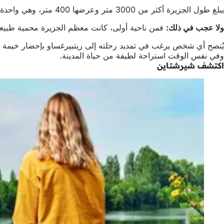
يبلغ طول الجزيرة أكثر من 3000 متر وعرضها 400 متر، وهي واحدة من أكبر جزر الراين، وهي موطن لعدد من الطيور مثل الطائرة الورقية السوداء، بالإضافة إلى طيور الكينغفيشر والعندليب والصقور وأنواع مختلفة من نقار الخشب.
ولا عجب في ذلك:
فمن ناحية أولى، كانت معظم الجزيرة محمية طبيعية منذ عام 1978. وعلاوة على ذلك، فإن الظروف الطبيعية مثالية للطيور الجارحة: فنهر الراين على جا
يُنصح أي شخص يرغب في تمديد رحلته إلى ريتبيرغساو بإحضار خيمة و
وفي نفس الوقت استراحة لطيفة من حياة المدينة.
اكتشف شيرشتاين