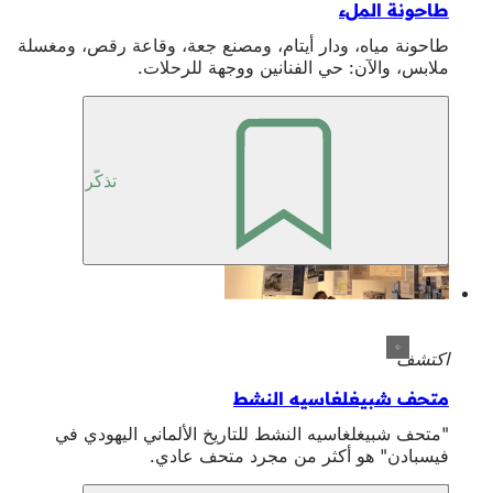
طاحونة الملء
طاحونة مياه، ودار أيتام، ومصنع جعة، وقاعة رقص، ومغسلة
ملابس، والآن: حي الفنانين ووجهة للرحلات.
تذكّر
اكتشف
متحف شبيغلغاسيه النشط
"متحف شبيغلغاسيه النشط للتاريخ الألماني اليهودي في
فيسبادن" هو أكثر من مجرد متحف عادي.