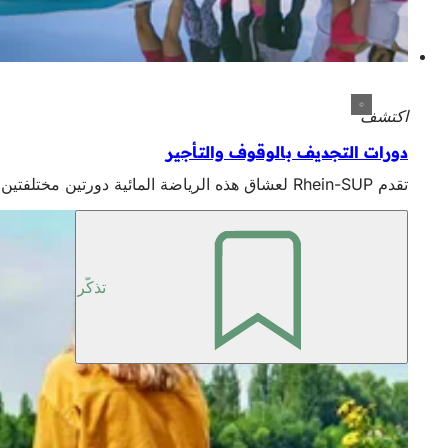
اكتشف
دورات التجديف بالوقوف والتأجير
تقدم Rhein-SUP لعشاق هذه الرياضة المائية دورتين مختلفتين في الوزن، بينما يمكنك في SUP 2Go استئجار مجموعة كاملة في حقيبة ظهر لتحقيق أقصى قدر من المتعة الترفيهية المرنة.
تذكّر