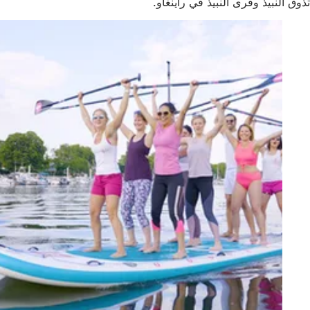
تذوق النبيذ وقرى النبيذ في راينغاو.