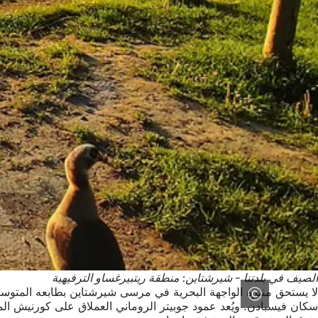
الصيف في بلدتنا - شيرشتاين: منطقة ريتبيرغساو الترفيهية
لا يستحق منتزه الواجهة البحرية في مرسى شيرشتاين بطابعه المتوسطي
سكان فيسبادن. ويُعد عمود جوبيتر الروماني العملاق على كورنيش الم