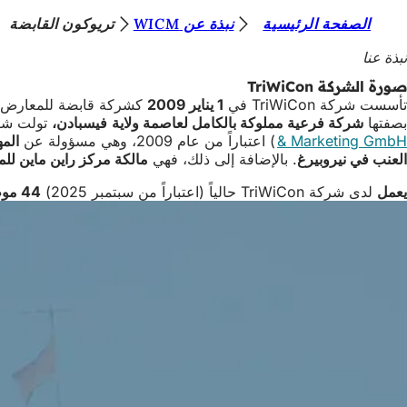
أ
الصفحة الرئيسية
نبذة عن WICM
تريوكون القابضة
الانتقال إلى المحتوى
ن
نبذة عنا
ت
صورة الشركة TriWiCon
تأسست شركة TriWiCon في
1 يناير 2009
كشركة قابضة للمعارض وا
ه
بصفتها
شركة فرعية مملوكة بالكامل لعاصمة ولاية
فيسبادن،
تولت شركة TriWiCon وظيفة قابضة للشركات العاملة (Wiesbaden Marketing GmbH وs Wiesbaden GmbH
ن
& Marketing GmbH
) اعتباراً من عام 2009، وهي مسؤولة عن
المه
العنب في نيروبيرغ
. بالإضافة إلى ذلك، فهي
مالكة مركز راين ماين ل
ا
يعمل
لدى شركة TriWiCon حالياً (اعتباراً من سبتمبر 2025)
44 موظفاً،