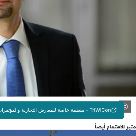
TriWiCon - منظمة خاصة للمعارض التجارية والمؤتمرات والسياحة
مثير للاهتمام أيضاً