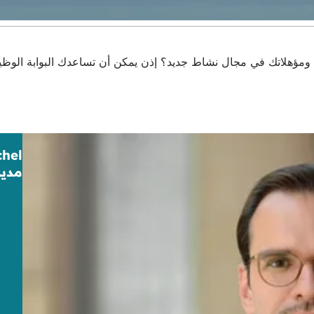
ط جديد؟ إذن يمكن أن تساعدك البوابة الوظيفية لشركة TriWiCon وgress & Marketing GmbH
chel
مدير ا