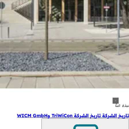
نبذة عنا
تاريخ الشركة تاريخ الشركة TriWiCon وWICM GmbH