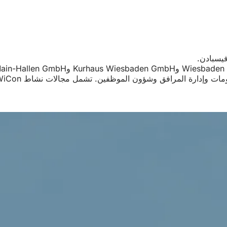
يسبادن.
 المرافق وشؤون الموظفين. تشمل مجالات نشاط TriWiCon أيضاً تنسيق ومعالجة