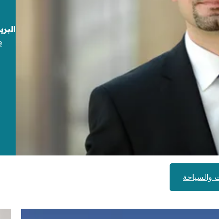
البري
e
(يفتح
في
علامة
تبويب
جديدة)