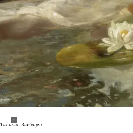
Типичен Висбаден