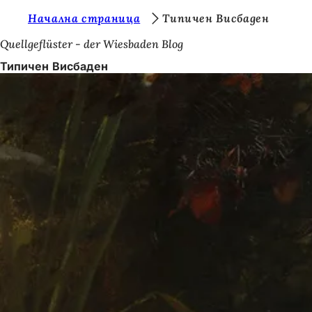
В
Начална страница
Типичен Висбаден
Преминаване към съдържанието
и
Quellgeflüster - der Wiesbaden Blog
е
Типичен Висбаден
с
т
е
т
у
к
: