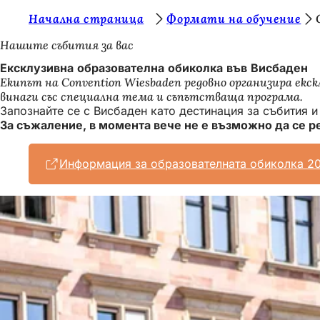
В
Начална страница
Формати на обучение
Преминаване към съдържанието
и
Нашите събития за вас
е
Ексклузивна образователна обиколка във Висбаден
Екипът на Convention Wiesbaden редовно организира екск
с
винаги със специална тема и съпътстваща програма.
т
Запознайте се с Висбаден като дестинация за събития 
За съжаление, в момента вече не е възможно да се ре
е
т
Информация за образователната обиколка 2
у
к
: