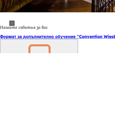
Нашите събития за вас
Формат за допълнително обучение "Convention Wies
Не
забравяйте
Област
на
стъпалата