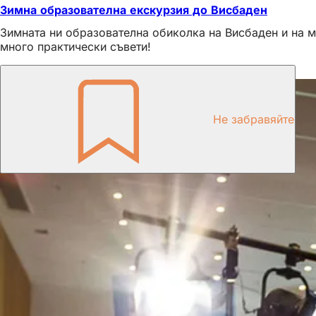
Зимна образователна екскурзия до Висбаден
Зимната ни образователна обиколка на Висбаден и на м
много практически съвети!
Това също може да ви интересува
Не забравяйте