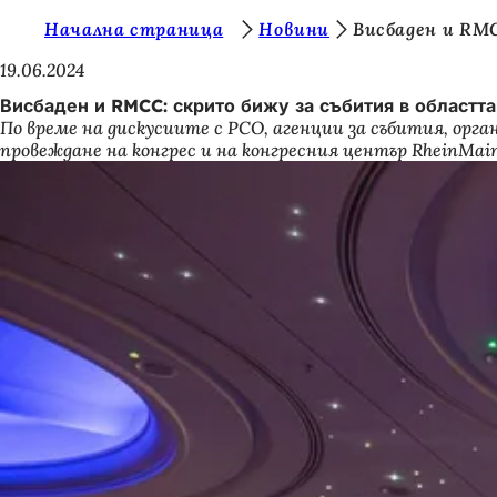
В
Начална страница
Новини
Висбаден и RMC
Преминаване към съдържанието
и
19.06.2024
е
Висбаден и RMCC: скрито бижу за събития в областта
По време на дискусиите с PCO, агенции за събития, орг
с
провеждане на конгрес и на конгресния център RheinMain
т
е
т
у
к
: