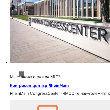
Местоположения на MICE
Конгресен център RheinMain
RheinMain CongressCenter (RMCC) е най-големият к