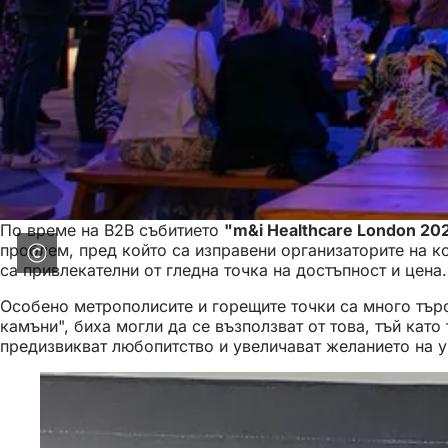
По време на B2B събитието
"m&i Healthcare London 20
проблем, пред който са изправени организаторите на ко
са привлекателни от гледна точка на достъпност и цена.
Особено метрополисите и горещите точки са много търс
камъни", биха могли да се възползват от това, тъй кат
предизвикват любопитство и увеличават желанието на уч