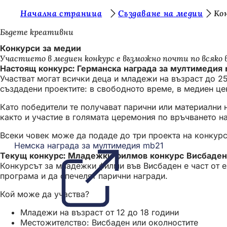
В
Начална страница
Създаване на медии
Ко
Преминаване към съдържанието
и
Бъдете креативни
е
Конкурси за медии
Участието в медиен конкурс е възможно почти по всяко 
с
Настоящ конкурс: Германска награда за мултимедия
т
Участват могат всички деца и младежи на възраст до 2
създадени проектите: в свободното време, в медиен цен
е
Като победители те получават парични или материални н
т
както и участие в голямата церемония по връчването н
у
Всеки човек може да подаде до три проекта на конкурсн
к
Немска награда за мултимедия mb21
(Отваря
:
Текущ конкурс: Младежки филмов конкурс Висбаден 
се
Конкурсът за младежки филми във Висбаден е част от e
в
програма и да спечелят парични награди.
нов
раздел)
Кой може да участва?
Младежи на възраст от 12 до 18 години
Местожителство: Висбаден или околностите