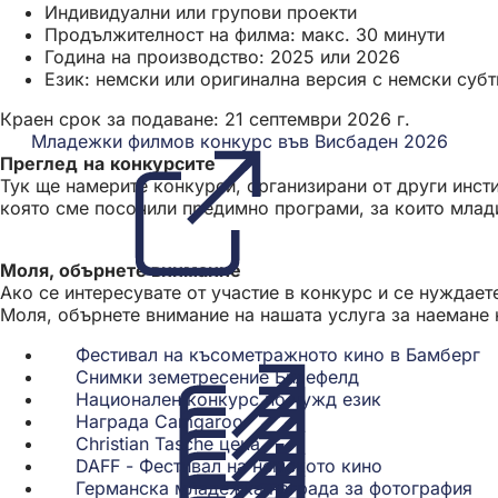
Индивидуални или групови проекти
Продължителност на филма: макс. 30 минути
Година на производство: 2025 или 2026
Език: немски или оригинална версия с немски субт
Краен срок за подаване: 21 септември 2026 г.
Младежки филмов конкурс във Висбаден 2026
(Отва
Преглед на конкурсите
се
Тук ще намерите конкурси, организирани от други инст
в
която сме посочили предимно програми, за които млади
нов
разде
Моля, обърнете внимание
Ако се интересувате от участие в конкурс и се нуждает
Моля, обърнете внимание на нашата услуга за наемане 
Фестивал на късометражното кино в Бамберг
(
Снимки земетресение Билефелд
(Отваря
с
Национален конкурс по чужд език
се
(Отваря
в
Награда Camgaroo
(Отваря
в
се
н
Christian Tasche цена
се
(Отваря
нов
в
р
DAFF - Фестивал на немското кино
в
се
раздел)
нов
(Отваря
Германска младежка награда за фотография
нов
в
раздел)
се
(О