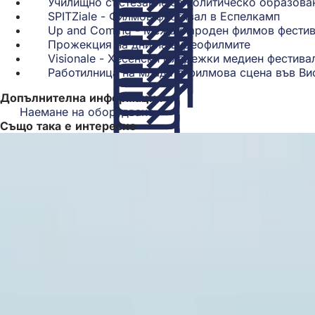
Училищно състезание за политическо образова
се
в
SPITZiale - Филмов фестивал в Еспелкамп
(Отва
в
нов
Up and Coming - Международен филмов фестив
се
нов
раз
Прожекция на дни на видеофилмите
(Отваря
в
разде
Visionale - Хесенски младежки медиен фестива
се
нов
Работилница на младата филмова сцена във Ви
в
разде
нов
Допълнителна информация
раздел)
Наемане на оборудване
Също така е интересно