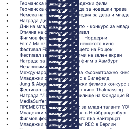
Германска награда за младежки филм
раздел)
нов
в
(Отваря
се
Германска филмова награда за човешки права
раздел)
нов
се
в
Немска награда за мултимедия за деца и младеж
раздел)
в
но
Награда Дитер Бааке
(Отваря
нов
ра
Дни на младежта на открито - конкурс за мла
се
раздел)
Отмяна на филмовия фестивал
в
(Отваря
Филмов фестивал в Емден - Нордерни
нов
се
(Отваря
FilmZ Mainz - Фестивал на немското кино
раздел)
в
се
(Отва
Фестивал FiSH в пристанището на Рощок
нов
в
(Отвар
се
Фестивал за природни филми на зелен екран
раздел)
нов
се
в
(О
Награда за късометражен филм в Хамбург
раздел)
в
нов
(Отв
се
Независими дни Карлсруе
(Отваря
нов
раздел
се
в
Международен фестивал за късометражно кино
се
раздел
в
но
Младежки филмов конкурс в Билефелд
в
(Отваря
нов
ра
Jung & Abgedreht - Младежки филмов конкурс 
нов
се
разд
Фестивал за късометражно кино Thalmässing
раздел)
в
(О
Награда "Леонардо" за училище на Фондация 
нов
се
MediaSurfer
(Отваря
раздел)
в
ПРЕМЕСТЕТЕ ГО! Конкурс за млади таланти Y
се
но
Младежки медиен фестивал в Нойбранденбург
в
ра
Филмов фестивал на открито във Вайтерщат
нов
(От
Младежки медиен фестивал REC в Берлин
раздел)
(Отва
се