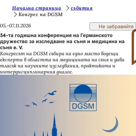
В
Начална страница
събития
Преминаване към съдържанието
Конгрес на DGSM
и
05.-07.11.2026
Не забравяйте
е
34-та годишна конференция на Германското
с
дружество за изследване на съня и медицина на
т
съня e. V.
Конгресът на DGSM събира на едно място водещи
е
експерти в областта на медицината на съня и дава
т
тласък на научните изследвания, практиката и
интердисциплинарния диалог.
у
к
: