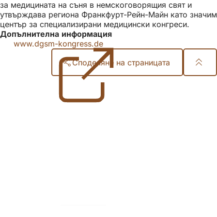
за медицината на съня в немскоговорящия свят и
утвърждава региона Франкфурт-Рейн-Майн като значим
център за специализирани медицински конгреси.
Допълнителна информация
www.dgsm-kongress.de
(Отваря
се
Споделяне на страницата
в
нов
Област
раздел)
на
стъпалата