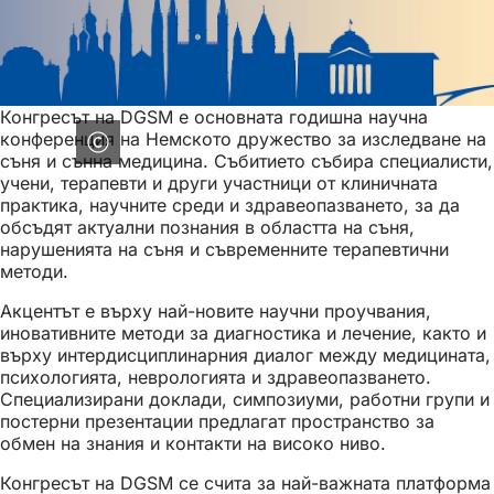
Конгресът на DGSM е основната годишна научна
конференция на Немското дружество за изследване на
съня и сънна медицина. Събитието събира специалисти,
учени, терапевти и други участници от клиничната
практика, научните среди и здравеопазването, за да
обсъдят актуални познания в областта на съня,
нарушенията на съня и съвременните терапевтични
методи.
Акцентът е върху най-новите научни проучвания,
иновативните методи за диагностика и лечение, както и
върху интердисциплинарния диалог между медицината,
психологията, неврологията и здравеопазването.
Специализирани доклади, симпозиуми, работни групи и
постерни презентации предлагат пространство за
обмен на знания и контакти на високо ниво.
Конгресът на DGSM се счита за най-важната платформа