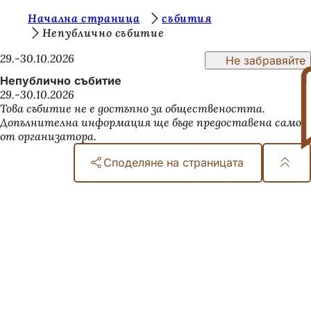
В
Начална страница
събития
Преминаване към съдържанието
Непублично събитие
и
29.-30.10.2026
Не забравяйте
е
Непублично събитие
с
29.-30.10.2026
т
Това събитие не е достъпно за обществеността.
Допълнителна информация ще бъде предоставена само
е
от организатора.
т
Споделяне на страницата
у
Област
к
на
:
стъпалата