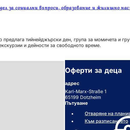
дел за социални въпроси, образование и жилищно на
ър предлага тийнейджърски ден, група за момичета и гр
екскурзии и дейности за свободното време.
Оферти за деца
адрес
Karl-Marx-Straße 1
65199 Dotzheim
Пътуване
Отваряне на плани
Към разписанието
(