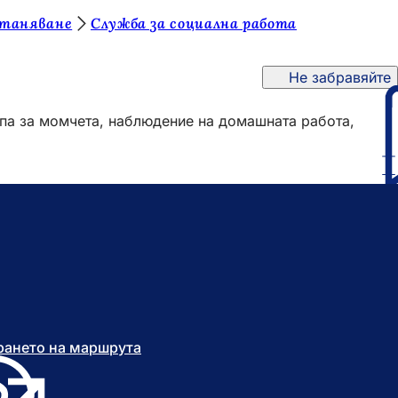
станяване
Служба за социална работа
Не забравяйте
упа за момчета, наблюдение на домашната работа,
рането на маршрута
(
О
т
О