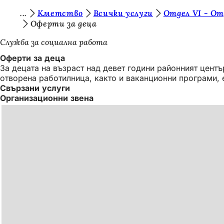
В
Кметство
Всички услуги
Отдел VI - От
Преминаване към съдържанието
Оферти за деца
и
Служба за социална работа
е
Оферти за деца
с
За децата на възраст над девет години районният цент
т
отворена работилница, както и ваканционни програми, 
Свързани услуги
е
Организационни звена
т
у
к
: