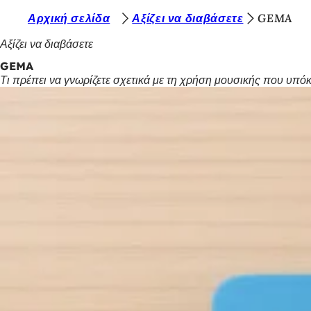
Β
Αρχική σελίδα
Αξίζει να διαβάσετε
GEMA
Μετάβαση στο περιεχόμενο
ρ
Αξίζει να διαβάσετε
ί
GEMA
Τι πρέπει να γνωρίζετε σχετικά με τη χρήση μουσικής που υπόκ
σ
κ
ε
σ
τ
ε
ε
δ
ώ
: