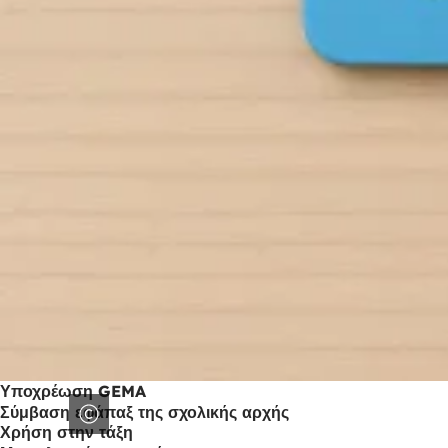
Υποχρέωση GEMA
Σύμβαση εφάπαξ της σχολικής αρχής
Χρήση στην τάξη