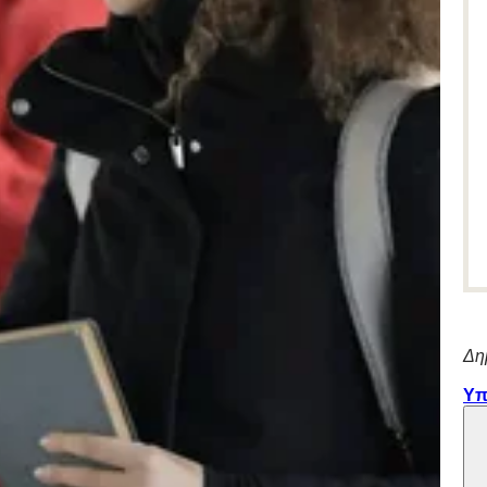
Δη
Υπ