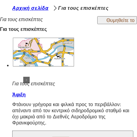
Β
Αρχική σελίδα
Για τους επισκέπτες
Μετάβαση στο περιεχόμενο
ρ
Για τους επισκέπτες
Θυμηθείτε το
ί
Για τους επισκέπτες
σ
κ
ε
σ
τ
Για τους επισκέπτες
ε
ε
Άφιξη
δ
Φτάνουν γρήγορα και φιλικά προς το περιβάλλον:
απέναντι από τον κεντρικό σιδηροδρομικό σταθμό και
ώ
όχι μακριά από το Διεθνές Αεροδρόμιο της
:
Φρανκφούρτης.