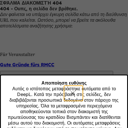
ΣΦΆΛΜΑ ΔΙΑΚΟΜΙΣΤΉ 404
Μετάβαση στο περιεχόμενο
404 - Ουπς, η σελίδα δεν βρέθηκε.
Δεν φαίνεται να υπάρχει έγκυρη σελίδα κάτω από τη διεύθυνση
URL που καλείται. Ωστόσο, μπορεί να βρείτε τα ακόλουθα
αποτελέσματα αναζήτησης χρήσιμα:
Für Veranstalter
Gute Gründe fürs RMCC
Αποποίηση ευθύνης
Für Veranstalter
Αυτός ο ιστότοπος μεταφράστηκε αυτόματα από το
Θυμηθείτε το
DeepL. Κατά την πρόσβαση στις σελίδες, δεν
Green Globe Zertifizierung
διαβιβάζονται προσωπικά δεδομένα στον πάροχο της
υπηρεσίας. Όλα τα μεταφρασμένα περιεχόμενα
αποθηκεύονται τοπικά στον διακομιστή της
πρωτεύουσας του κρατιδίου Βισμπάντεν και διατίθενται
Für Veranstalter
μέσω αυτού του διακομιστή. Οι αυτόματες μεταφράσεις
Θυμηθείτε το