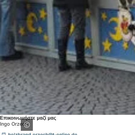
Επικοινωνήστε μαζί μας
Ingo Orzech
holzbrand.orzech
t-online
de