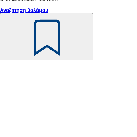
Αναζήτηση θαλάμου
Θυμηθείτε
το
Περιοχή
ποδιών
Γρήγορη πρόσβαση