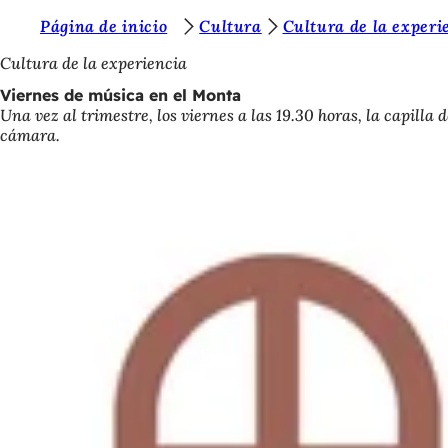
E
Página de inicio
Cultura
Cultura de la experi
Saltar al contenido
s
Cultura de la experiencia
t
Viernes de música en el Monta
Una vez al trimestre, los viernes a las 19.30 horas, la capill
á
cámara.
s
a
q
u
í
: