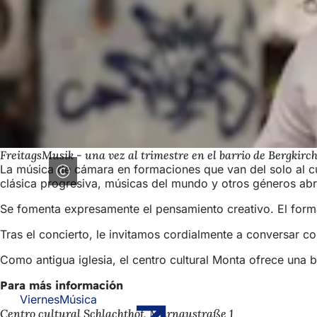
FreitagsMusik - una vez al trimestre en el barrio de Bergkirc
La música de cámara en formaciones que van del solo al cu
clásica progresiva, músicas del mundo y otros géneros abr
Se fomenta expresamente el pensamiento creativo. El format
Tras el concierto, le invitamos cordialmente a conversar con
Como antigua iglesia, el centro cultural Monta ofrece una b
Para más información
ViernesMúsica
(Se
Centro cultural Schlachthof, Murnaustraße 1
abre