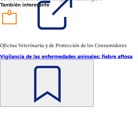
También interesante
en
una
nueva
pestaña)
Oficina Veterinaria y de Protección de los Consumidores
Vigilancia de las enfermedades animales: fiebre aftosa
Recuerde