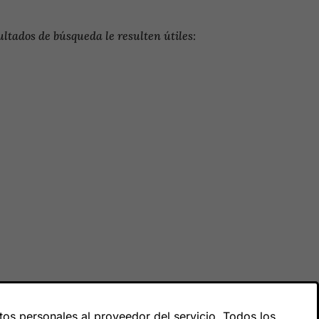
ltados de búsqueda le resulten útiles:
os personales al proveedor del servicio. Todos los