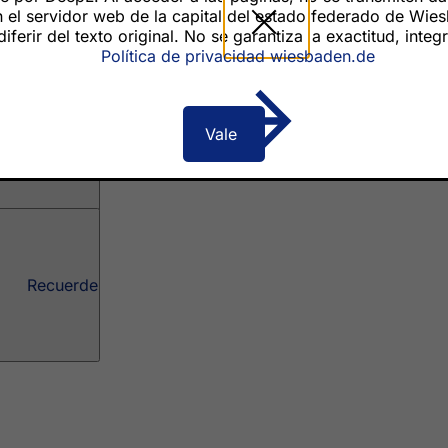
el servidor web de la capital del estado federado de Wiesba
erir del texto original. No se garantiza la exactitud, integ
Política de privacidad wiesbaden.de
Recuerde
Vale
Recuerde
Recuerde
vicios
e actos
ciudadano
sobre el sitio web