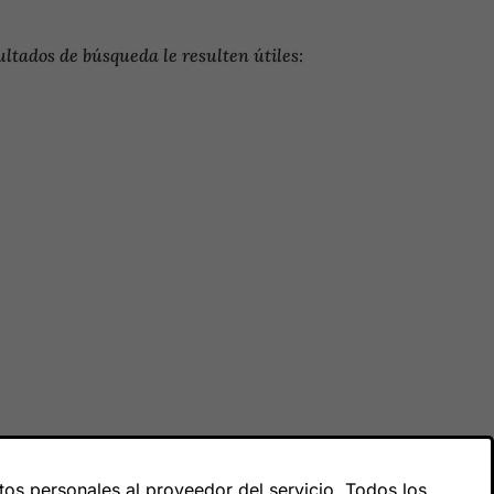
ltados de búsqueda le resulten útiles:
os personales al proveedor del servicio. Todos los