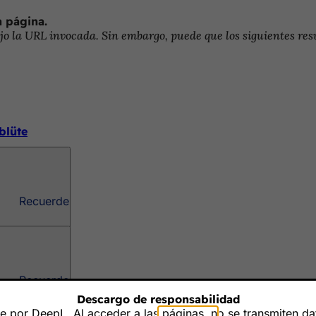
a página.
o la URL invocada. Sin embargo, puede que los siguientes resu
blüte
Recuerde
Recuerde
d Moderne
Descargo de responsabilidad
 por DeepL. Al acceder a las páginas, no se transmiten dat