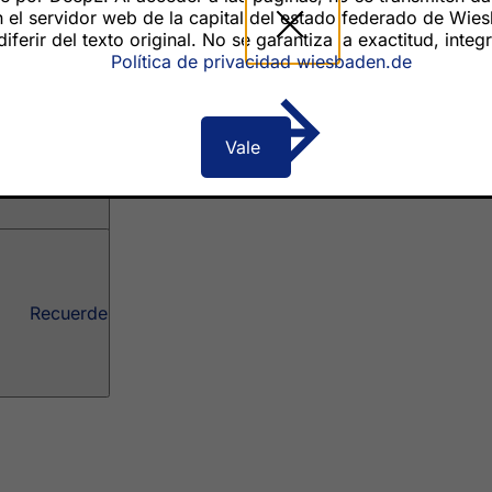
el servidor web de la capital del estado federado de Wiesba
erir del texto original. No se garantiza la exactitud, integ
Política de privacidad wiesbaden.de
Recuerde
Vale
Recuerde
Recuerde
vicios
e actos
ciudadano
sobre el sitio web