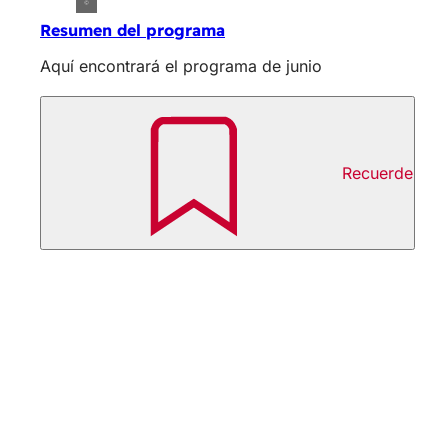
Resumen del programa
Aquí encontrará el programa de junio
Recuerde
Zona
Logotipo
de
de
Wiesbade
los
Lirios
Departame
y
pies
Marktplatz
letras
65183 Wi
de
caligar
Wiesbade
Servicio