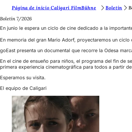
E
Página de inicio Caligari FilmBühne
Boletín
B
Saltar al contenido
s
Boletín 7/2026
t
En junio le espera un ciclo de cine dedicado a la importan
á
En memoria del gran Mario Adorf, proyectaremos un ciclo d
s
goEast presenta un documental que recorre la Odesa marcad
a
En el cine de ensueño para niños, el programa del fin de 
q
primera experiencia cinematográfica para todos a partir de
u
Esperamos su visita.
í
El equipo de Caligari
: