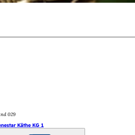
and 029
enestar Käthe KG 1