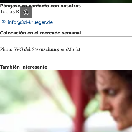
Póngase en contacto con nosotros
Tobias Krüger
info
3d-krueger
de
Colocación en el mercado semanal
Plano SVG del SternschnuppenMarkt
También interesante