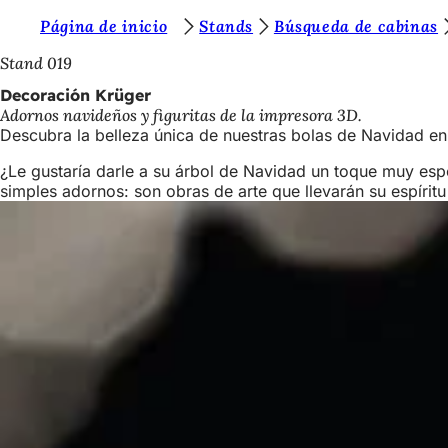
E
Página de inicio
Stands
Búsqueda de cabinas
Saltar al contenido
s
Stand 019
t
Decoración Krüger
Adornos navideños y figuritas de la impresora 3D.
á
Descubra la belleza única de nuestras bolas de Navidad e
s
¿Le gustaría darle a su árbol de Navidad un toque muy esp
a
simples adornos: son obras de arte que llevarán su espíritu 
q
u
í
: