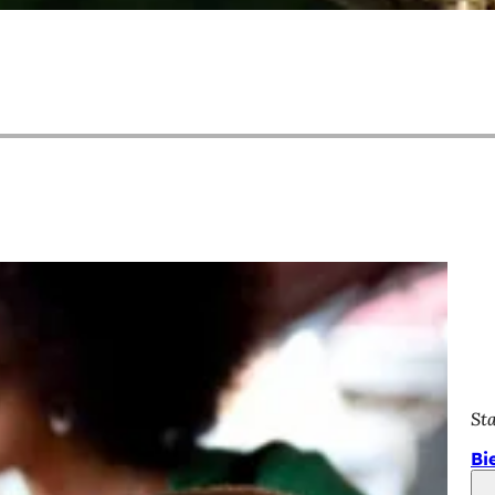
St
Bi