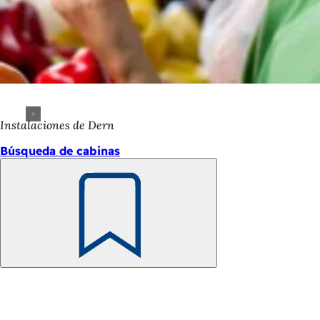
Instalaciones de Dern
Búsqueda de cabinas
Recuerde
Zona
de
los
pies