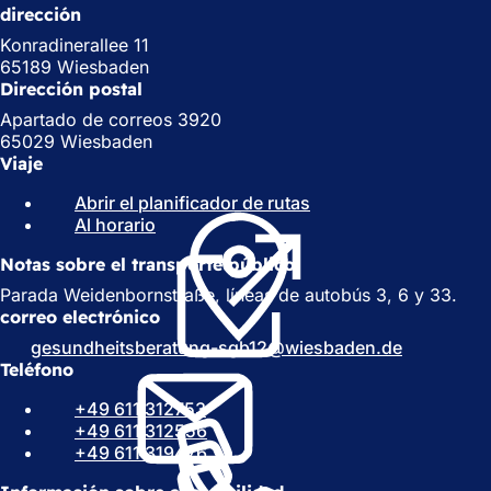
dirección
Konradinerallee 11
65189 Wiesbaden
Dirección postal
Apartado de correos 3920
65029 Wiesbaden
Viaje
Abrir el planificador de rutas
(
Al horario
(
S
S
e
Notas sobre el transporte público
e
a
a
b
Parada Weidenbornstraße, líneas de autobús 3, 6 y 33.
b
r
correo electrónico
r
e
gesundheitsberatung-sgb12
wiesbaden
de
e
e
Teléfono
e
n
n
u
+49 611 312753
u
n
+49 611 312556
n
a
+49 611 319476
a
n
n
u