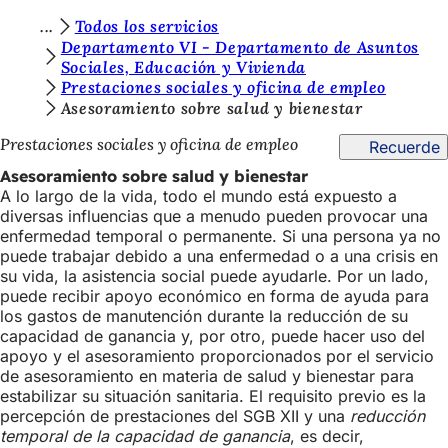
E
Todos los servicios
Saltar al contenido
Departamento VI - Departamento de Asuntos
s
Sociales, Educación y Vivienda
Prestaciones sociales y oficina de empleo
t
Asesoramiento sobre salud y bienestar
á
Prestaciones sociales y oficina de empleo
Recuerde
s
Asesoramiento sobre salud y bienestar
a
A lo largo de la vida, todo el mundo está expuesto a
q
diversas influencias que a menudo pueden provocar una
enfermedad temporal o permanente. Si una persona ya no
u
puede trabajar debido a una enfermedad o a una crisis en
í
su vida, la asistencia social puede ayudarle. Por un lado,
puede recibir apoyo económico en forma de ayuda para
:
los gastos de manutención durante la reducción de su
capacidad de ganancia y, por otro, puede hacer uso del
apoyo y el asesoramiento proporcionados por el servicio
de asesoramiento en materia de salud y bienestar para
estabilizar su situación sanitaria. El requisito previo es la
percepción de prestaciones del SGB XII y una
reducción
temporal de la capacidad de ganancia
, es decir,