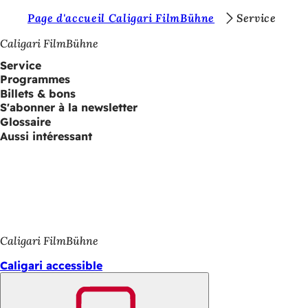
V
Page d'accueil Caligari FilmBühne
Service
Accéder au contenu
o
Caligari FilmBühne
u
Service
Programmes
s
Billets & bons
ê
S'abonner à la newsletter
Glossaire
t
Aussi intéressant
e
s
i
c
i
Caligari FilmBühne
:
Caligari accessible