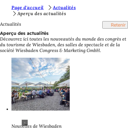
V
Page d'accueil
Actualités
Accéder au contenu
Aperçu des actualités
o
Actualités
Retenir
u
Aperçu des actualités
s
Découvrez ici toutes les nouveautés du monde des congrès et
ê
du tourisme de Wiesbaden, des salles de spectacle et de la
société Wiesbaden Congress & Marketing GmbH.
t
e
s
i
c
i
:
Nouvelles de Wiesbaden