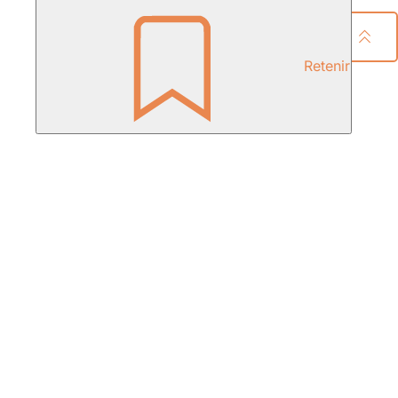
Partager la page
Retenir
Pied
de
page