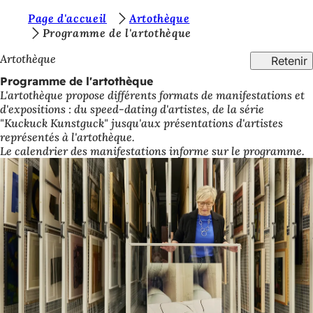
V
Page d'accueil
Artothèque
Accéder au contenu
Programme de l'artothèque
o
Artothèque
Retenir
u
Programme de l'artothèque
s
L'artothèque propose différents formats de manifestations et
ê
d'expositions : du speed-dating d'artistes, de la série
"Kuckuck Kunstguck" jusqu'aux présentations d'artistes
t
représentés à l'artothèque.
e
Le calendrier des manifestations informe sur le programme.
s
i
c
i
: