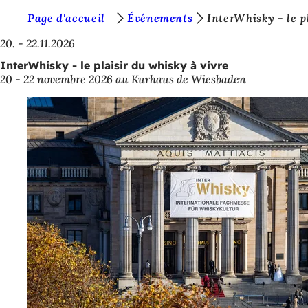
V
Page d'accueil
Événements
InterWhisky - le p
Accéder au contenu
o
20. - 22.11.2026
u
InterWhisky - le plaisir du whisky à vivre
20 - 22 novembre 2026 au Kurhaus de Wiesbaden
s
ê
t
e
s
i
c
i
: