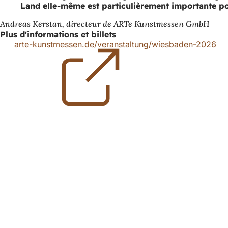
Land elle-même est particulièrement importante p
Andreas Kerstan, directeur de ARTe Kunstmessen GmbH
Plus d'informations et billets
arte-kunstmessen.de/veranstaltung/wiesbaden-2026
(S
da
un
no
Pied
ong
de
page