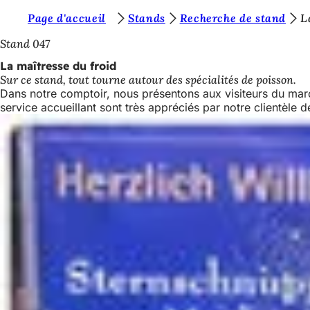
V
Page d'accueil
Stands
Recherche de stand
L
Accéder au contenu
o
Stand 047
u
La maîtresse du froid
Sur ce stand, tout tourne autour des spécialités de poisson.
s
Dans notre comptoir, nous présentons aux visiteurs du marché
ê
service accueillant sont très appréciés par notre clientèle
t
e
s
i
c
i
: