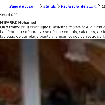
V
Page d'accueil
Stands
Recherche de stand
M
Accéder au contenu
o
Stand 069
u
M'BARKI Mohamed
On y trouve de la céramique tunisienne, fabriquée à la main a
s
La céramique décorative se décline en bols, saladiers, assiet
ê
tableaux de carrelage peints à la main et des carreaux de 
t
e
s
i
c
i
: