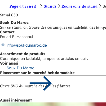
V
Page d'accueil
Stands
Recherche de stand
S
Accéder au contenu
o
Stand 080
u
Souk Du Maroc
Sur ce stand, on trouve des céramiques en tadelakt, des lampes
s
Contact
ê
Fouad El Hasnaoui
t
info
soukdumaroc
de
e
Assortiment de produits
s
Céramique en tadelakt, lampes et articles en cuir.
Voir aussi
i
Souk Du Maroc
c
Placement sur le marché hebdomadaire
i
Carte SVG du marché des étoiles filantes
:
Aussi intéressant