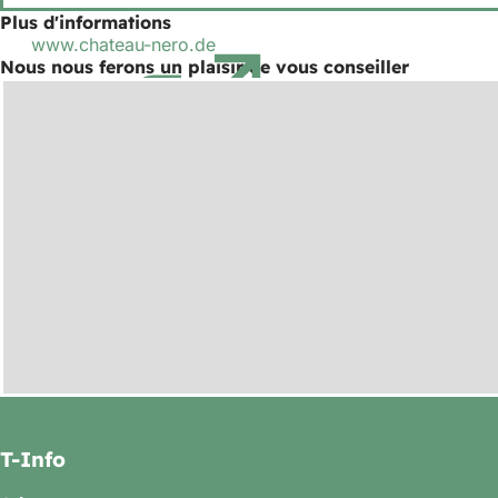
Plus d'informations
www.chateau-nero.de
(S'ouvre
Nous nous ferons un plaisir de vous conseiller
dans
un
nouvel
onglet)
T-Info