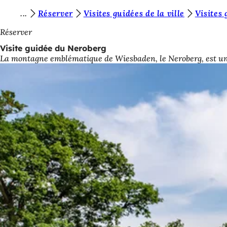
V
Réserver
Visites guidées de la ville
Visites
Accéder au contenu
o
Réserver
u
Visite guidée du Neroberg
La montagne emblématique de Wiesbaden, le Neroberg, est une vé
s
ê
t
e
s
i
c
i
: