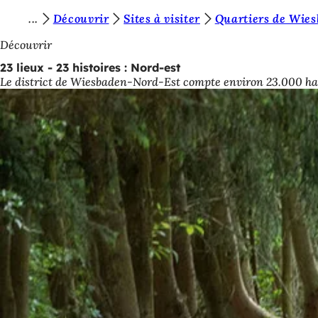
V
Découvrir
Sites à visiter
Quartiers de Wie
Accéder au contenu
o
Découvrir
u
23 lieux - 23 histoires : Nord-est
Le district de Wiesbaden-Nord-Est compte environ 23.000 habita
s
ê
t
e
s
i
c
i
: