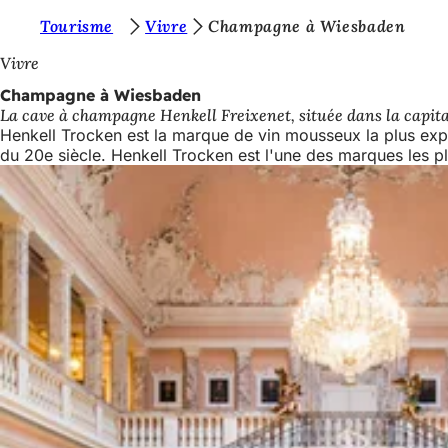
V
Tourisme
Vivre
Champagne à Wiesbaden
Accéder au contenu
o
Vivre
u
Champagne à Wiesbaden
La cave à champagne Henkell Freixenet, située dans la capita
s
Henkell Trocken est la marque de vin mousseux la plus exp
ê
du 20e siècle. Henkell Trocken est l'une des marques les p
t
e
s
i
c
i
: