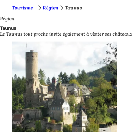
V
Tourisme
Région
Taunus
Accéder au contenu
o
Région
u
Taunus
Le Taunus tout proche invite également à visiter ses châteaux 
s
ê
t
e
s
i
c
i
: