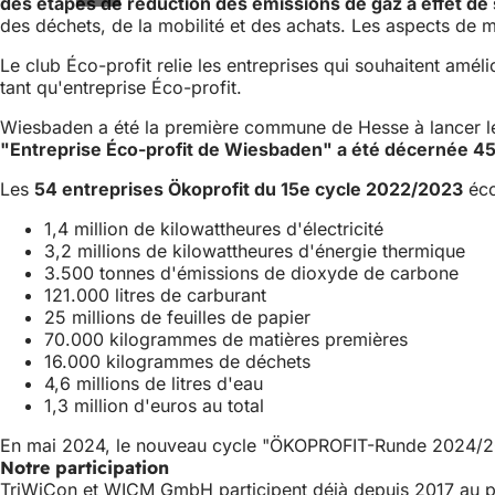
des étapes de réduction des émissions de gaz à effet de
des déchets, de la mobilité et des achats. Les aspects d
Le club Éco-profit relie les entreprises qui souhaitent amé
tant qu'entreprise Éco-profit.
Wiesbaden a été la première commune de Hesse à lancer l
"Entreprise Éco-profit de Wiesbaden" a été décernée 45
Les
54 entreprises Ökoprofit du 15e cycle 2022/2023
éco
1,4 million de kilowattheures d'électricité
3,2 millions de kilowattheures d'énergie thermique
3.500 tonnes d'émissions de dioxyde de carbone
121.000 litres de carburant
25 millions de feuilles de papier
70.000 kilogrammes de matières premières
16.000 kilogrammes de déchets
4,6 millions de litres d'eau
1,3 million d'euros au total
En mai 2024, le nouveau cycle "ÖKOPROFIT-Runde 2024/2
Notre participation
TriWiCon et WICM GmbH participent déjà depuis 2017 au p