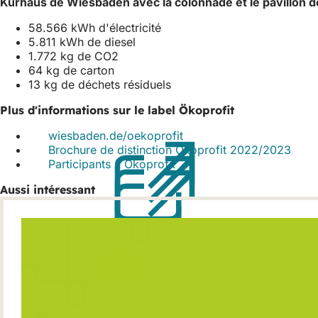
Kurhaus de Wiesbaden avec la colonnade et le pavillon de
58.566 kWh d'électricité
5.811 kWh de diesel
1.772 kg de CO2
64 kg de carton
13 kg de déchets résiduels
Plus d'informations sur le label Ökoprofit
wiesbaden.de/oekoprofit
(S'ouvre
Brochure de distinction Ökoprofit 2022/2023
dans
(S'o
Participants à Ökoprofit
(S'ouvre
un
dans
dans
nouvel
un
Aussi intéressant
un
onglet)
nouv
nouvel
ongle
onglet)