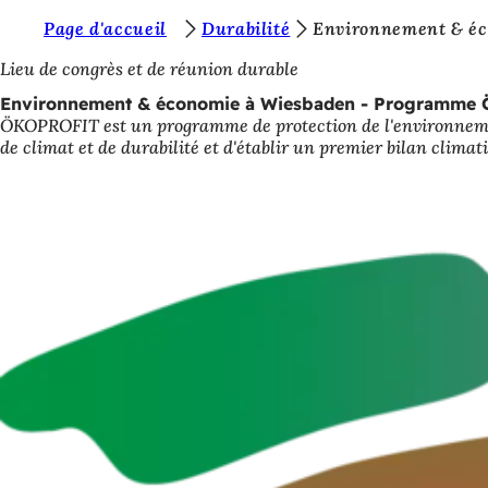
V
Page d'accueil
Durabilité
Environnement & éc
Accéder au contenu
o
Lieu de congrès et de réunion durable
u
Environnement & économie à Wiesbaden - Programm
ÖKOPROFIT est un programme de protection de l'environnement
s
de climat et de durabilité et d'établir un premier bilan climat
ê
t
e
s
i
c
i
: