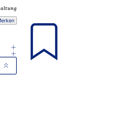
taltung
erken