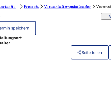
tartseite
Freizeit
Veranstaltungskalender
Verans
t
M
ermin speichern
taltungsort
talter
Seite teilen
eistungen
ngs­kalender
ur Webseite