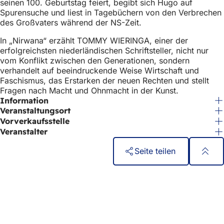
seinen 100. Geburtstag feiert, begibt sich Hugo auf
u
h
Spurensuche und liest in Tagebüchern von den Verbrechen
e
h
des Großvaters während der NS-Zeit.
n
T
i
In „Nirwana“ erzählt TOMMY WIERINGA, einer der
a
erfolgreichsten niederländischen Schriftsteller, nicht nur
e
b
vom Konflikt zwischen den Generationen, sondern
)
r
verhandelt auf beeindruckende Weise Wirtschaft und
Faschismus, das Erstarken der neuen Rechten und stellt
:
Fragen nach Macht und Ohnmacht in der Kunst.
Information
Veranstaltungsort
Vorverkaufsstelle
Veranstalter
Seite teilen
Fußbereich
Schnellzugriff
Alle Dienstleistungen
Veranstaltungs­kalender
Bürgerbüro
Feedback zur Webseite