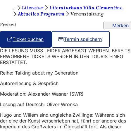
S
Literatur
Literaturhaus Villa Clementine
Inhalt anspringen
Aktuelles Programm
Veranstaltung
i
Freizeit
Merken
e
b
Ticket buchen
(
Termin speichern
e
Ö
DIE LESUNG MUSS LEIDER ABGESAGT WERDEN. BEREITS
f
f
ERWORBENE TICKETS WERDEN IN DER TOURIST-INFO
f
i
ERSTATTET.
n
e
n
Reihe: Talking about my Generation
t
d
i
Autorenlesung & Gespräch
n
e
e
Moderation: Alexander Wasner (SWR)
i
n
n
Lesung auf Deutsch: Oliver Wronka
s
e
Hugo und Willem sind ungleiche Zwillinge: Während sich
m
i
der eine der Kunst verschrieben hat, führt der andere das
n
c
Imperium des Großvaters im Ölgeschäft fort. Als dieser
e