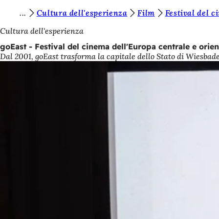
S
Cultura dell'esperienza
Film
Festival del 
Vai al contenuto
i
Cultura dell'esperienza
e
goEast - Festival del cinema dell'Europa centrale e orien
Dal 2001, goEast trasforma la capitale dello Stato di Wiesbaden 
t
e
q
u
i
: