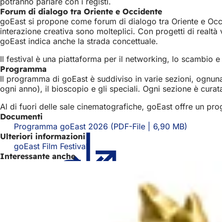
potranno parlare con i registi.
Forum di dialogo tra Oriente e Occidente
goEast si propone come forum di dialogo tra Oriente e Occiden
interazione creativa sono molteplici. Con progetti di realt
goEast indica anche la strada concettuale.
Il festival è una piattaforma per il networking, lo scambio e
Programma
Il programma di goEast è suddiviso in varie sezioni, ognuna 
ogni anno), il bioscopio e gli speciali. Ogni sezione è cura
Al di fuori delle sale cinematografiche, goEast offre un progr
Documenti
Programma goEast 2026
PDF
-File
6,90 MB
Ulteriori informazioni
goEast Film Festival
(Si
Interessante anche
apre
in
una
nuova
scheda)