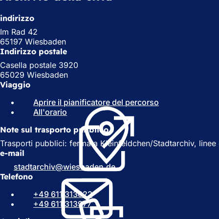
indirizzo
Im Rad 42
65197 Wiesbaden
Indirizzo postale
Casella postale 3920
65029 Wiesbaden
Viaggio
Aprire il pianificatore del percorso
(
All'orario
(
S
S
i
Note sul trasporto pubblico
i
a
a
p
Trasporti pubblici: fermata Kleinfeldchen/Stadtarchiv, linee 
p
r
e-mail
r
e
stadtarchiv
wiesbaden
de
e
i
Telefono
i
n
n
u
+49 611 313022
u
n
+49 611 313977
n
a