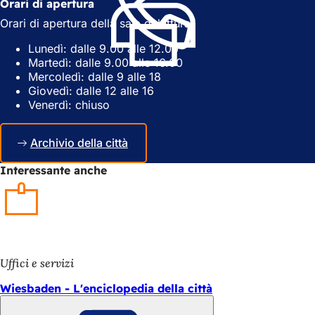
a
n
Orari di apertura
n
u
Orari di apertura della sala di lettura:
u
o
o
v
Lunedì: dalle 9.00 alle 12.00
v
a
Martedì: dalle 9.00 alle 16.00
a
s
Mercoledì: dalle 9 alle 18
s
c
Giovedì: dalle 12 alle 16
c
h
Venerdì: chiuso
h
e
e
d
d
a
Archivio della città
a
)
)
Interessante anche
Uffici e servizi
Wiesbaden - L'enciclopedia della città