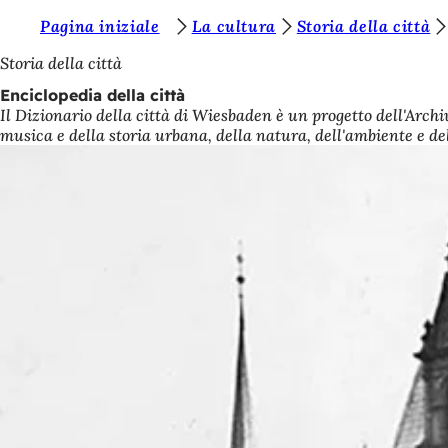
S
Pagina iniziale
La cultura
Storia della città
Vai al contenuto
i
Storia della città
e
Enciclopedia della città
Il Dizionario della città di Wiesbaden è un progetto dell'Archiv
t
musica e della storia urbana, della natura, dell'ambiente e de
e
q
u
i
: