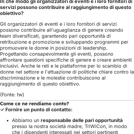
In che modo gli organizzatori di eventi e i loro fornitori di
apre
servizi possono contribuire al raggiungimento di questo
in
obiettivo?
una
nuova
Gli organizzatori di eventi e i loro fornitori di servizi
scheda)
possono contribuire all'uguaglianza di genere creando
team diversificati, garantendo pari opportunità di
retribuzione e promozione e sviluppando programmi per
promuovere le donne in posizioni di leadership.
Progettando consapevolmente gli eventi, possono
affrontare questioni specifiche di genere e creare ambienti
inclusivi. Anche le reti e le piattaforme per lo scambio di
donne nel settore e l'attuazione di politiche chiare contro la
discriminazione e le molestie contribuiscono al
raggiungimento di questo obiettivo.
(Fonte: tw)
Come ce ne rendiamo conto?
✓ Fornire un punto di contatto:
Abbiamo un
responsabile delle pari opportunità
presso la nostra società madre, TriWiCon, in modo
che i dipendenti interessati nei settori pertinenti