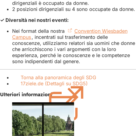
dirigenziali è occupato da donne.
2 posizioni dirigenziali su 4 sono occupate da donne.
✓ Diversità nei nostri eventi:
Nei format della nostra
Convention Wiesbaden
Campus
(Si
, incentrati sul trasferimento delle
conoscenze, utilizziamo relatori sia uomini che donne
apre
che arricchiscono i vari argomenti con la loro
in
esperienza, perché le conoscenze e le competenze
una
sono indipendenti dal genere.
nuova
scheda)
Torna alla panoramica degli SDG
17ziele.de (Dettagli su SDG5)
(Si
apre
Ulteriori informazioni
in
una
nuova
scheda)