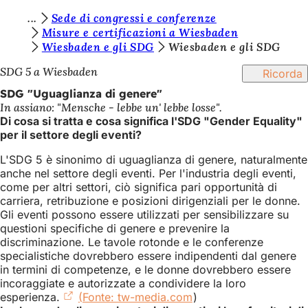
S
Sede di congressi e conferenze
Vai al contenuto
Misure e certificazioni a Wiesbaden
i
Wiesbaden e gli SDG
Wiesbaden e gli SDG
e
SDG 5 a Wiesbaden
Ricorda
t
SDG "Uguaglianza di genere"
e
In assiano: "Mensche - lebbe un' lebbe losse".
Di cosa si tratta e cosa significa l'SDG "Gender Equality"
q
per il settore degli eventi?
u
L'SDG 5 è sinonimo di uguaglianza di genere, naturalmente
i
anche nel settore degli eventi. Per l'industria degli eventi,
come per altri settori, ciò significa pari opportunità di
:
carriera, retribuzione e posizioni dirigenziali per le donne.
Gli eventi possono essere utilizzati per sensibilizzare su
questioni specifiche di genere e prevenire la
discriminazione. Le tavole rotonde e le conferenze
specialistiche dovrebbero essere indipendenti dal genere
in termini di competenze, e le donne dovrebbero essere
incoraggiate e autorizzate a condividere la loro
esperienza.
(Fonte: tw-media.com
(Si
)