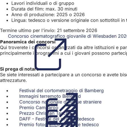
Lavori individuali o di gruppo
Durata del film: max. 30 minuti
Anno di produzione: 2025 o 2026
Lingua: tedesco o versione originale con sottotitoli in
Termine ultimo per l'invio: 21 settembre 2026
Concorso cinematografico giovanile di Wiesbaden 202
Panoramica dei concorsi
Qui troverete i concorsi organizzati da altre istituzioni e
principalmente i programmi a cui i giovani possono parteci
Si prega di notare
Se siete interessati a partecipare a un concorso e avete bis
attrezzature.
Festival del cortometraggio di Bamberg
(Si
Immagini terremoto Bielefeld
(Si
apre
Concorso nazionale di lingue straniere
apre
(Si
in
Premio Camgaroo
(Si
in
apre
una
Prezzo Christian Tasche
apre
(Si
una
in
nuova
DAFF - Festival del cinema tedesco
in
apre
nuova
(Si
una
scheda)
Premio fotografico giovanile tedesco
una
in
scheda)
apre
(Si
nuova