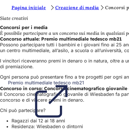
S
Pagina iniziale
Creazione di media
Concorsi p
Vai al contenuto
i
Siate creativi
e
Concorsi per i media
È possibile partecipare a un concorso sui media in qualsiasi p
t
Concorso attuale: Premio multimediale tedesco mb21
e
Possono partecipare tutti i bambini e i giovani fino ai 25 an
un centro multimediale, all’asilo, a scuola o all’università
q
I vincitori riceveranno premi in denaro o in natura, oltre 
u
di premiazione.
i
Ogni persona può presentare fino a tre progetti per ogni ann
:
Premio multimediale tedesco mb21
(Si
Concorso in corso: Concorso cinematografico giovanile
apre
Il Concorso cinematografico giovanile di Wiesbaden fa parte
in
concorso e di vincere premi in denaro.
una
nuova
Chi può partecipare?
scheda)
Ragazzi dai 12 ai 18 anni
Residenza: Wiesbaden o dintorni