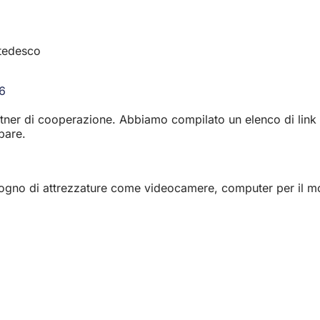
 tedesco
6
(Si
apre
 partner di cooperazione. Abbiamo compilato un elenco di lin
in
pare.
una
nuova
scheda)
ogno di attrezzature come videocamere, computer per il monta