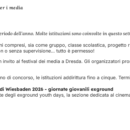
er i media
eriodo dell'anno. Molte istituzioni sono coinvolte in questo s
ni compresi, sia come gruppo, classe scolastica, progetto ricr
, con o senza supervisione… tutto è permesso!
a un invito al festival dei media a Dresda. Gli organizzator
o di concorso, le istituzioni addirittura fino a cinque. Ter
 di Wiesbaden 2026 - giornate giovanili exground
 degli exground youth days, la sezione dedicata al cinema gi