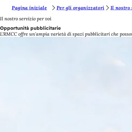
S
Pagina iniziale
Per gli organizzatori
Il nostro
Vai al contenuto
i
Il nostro servizio per voi
e
Opportunità pubblicitarie
L'RMCC offre un'ampia varietà di spazi pubblicitari che posson
t
e
q
u
i
: