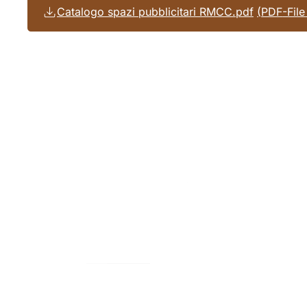
Catalogo spazi pubblicitari RMCC.pdf
PDF
-File
Area
dei
piedi