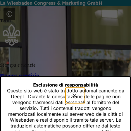
La Wiesbaden Congress & Marketing GmbH
Vai al contenuto
La Wiesbaden Congress & Marketing GmbH promuove Wiesbaden 
Wiesbaden organizzando grandi feste ed eventi.
Temi
Stampa e notizie
Stampa e notizie
Le notizie sul lavoro di Wiesbaden Congress & Marketing Gm
Esclusione di responsabilità
Questo sito web è stato tradotto automaticamente da
DeepL. Durante la consultazione delle pagine non
vengono trasmessi dati personali al fornitore del
servizio. Tutti i contenuti tradotti vengono
Ricorda
memorizzati localmente sul server web della città di
Wiesbaden e resi disponibili tramite tale server. Le
traduzioni automatiche possono differire dal testo