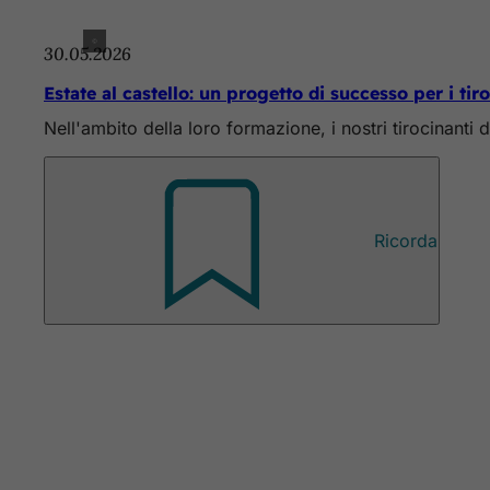
30.05.2026
Estate al castello: un progetto di successo per i tir
Nell'ambito della loro formazione, i nostri tirocinant
Ricorda
Area
Editore
dei
Wiesbaden Congress & Marketing GmbH
Kurhausplatz 1
piedi
65189 Wiesbaden
Tel: +49 (0) 611 1729-100
E-mail:
info
wicm
de
Assistenza e contatti