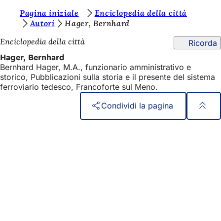
S
Pagina iniziale
Enciclopedia della città
Vai al contenuto
Autori
Hager, Bernhard
i
Enciclopedia della città
Ricorda
e
Hager, Bernhard
t
Bernhard Hager, M.A., funzionario amministrativo e
e
storico, Pubblicazioni sulla storia e il presente del sistema
ferroviario tedesco, Francoforte sul Meno.
q
u
Condividi la pagina
i
Area
Accesso rapido
:
dei
Tutti i servizi
Calendario degli eventi
piedi
Ufficio del cittadino
Feedback sul sito web
Questioni legali