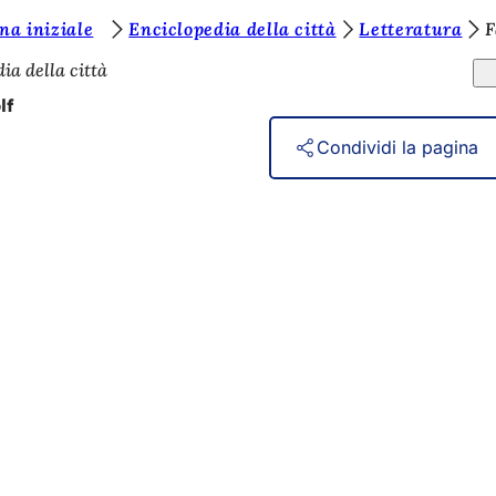
na iniziale
Enciclopedia della città
Letteratura
F
ia della città
lf
Condividi la pagina
gli eventi
ttadino
 sito web
di protezione dei dati
 utilizzo
 sull'accessibilità