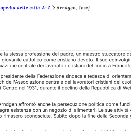
opedia delle città A-Z
Arndgen, Josef
 la stessa professione del padre, un maestro stuccatore dell
ovanile cattolico come cristiano devoto. Il suo coinvolgime
iazione centrale dei lavoratori cristiani del cuoio a Francof
di presidente della Federazione sindacale tedesca di orientam
ch dell'Associazione centrale dei lavoratori cristiani del c
i Centro nel 1931, durante il declino della Repubblica di We
 Arndgen affrontò anche la persecuzione politica come funzio
magra esistenza con un negozio di alimentari. Le sue attività 
no rimasero sconosciute. Subito dopo la fine della Seconda 