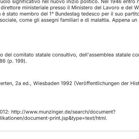
lo significativo nel nuovo inizio politico. Nel 1946 entrò 
direttore ministeriale presso il Ministero del Lavoro e del 
 è stato membro del 1° Bundestag tedesco per il suo partit
 sociale, come gli assegni familiari e di malattia. Appena u
el comitato statale consultivo, dell'assemblea statale con
986 (p. 199).
erten, 2a ed., Wiesbaden 1992 (Veröffentlichungen der His
 2012: http://www.munzinger.de/search/document?
ationen/document-print.jsp&type=text/html.