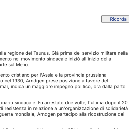
Ricorda
a regione del Taunus. Già prima del servizio militare nella
nto nel movimento sindacale iniziò all'inizio della
orte sul Meno.
ento cristiano per l'Assia e la provincia prussiana
uoio nel 1930, Arndgen prese posizione a favore del
imar, indica un maggiore impegno politico, ora dalla parte
nario sindacale. Fu arrestato due volte, l'ultima dopo il 20
di resistenza in relazione a un'organizzazione di solidarietà
guerra mondiale, Arndgen partecipò alla ricostruzione dei