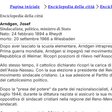
S
Pagina iniziale
Enciclopedia della città
Encicl
Vai al contenuto
i
Enciclopedia della città
e
Arndgen, Josef
Sindacalista, politico, ministro di Stato
t
Nato: 24 febbraio 1894 a Rheydt
e
morto: 20 settembre 1966 a Wiesbaden
q
Dopo aver lasciato la scuola elementare, Arndgen intraprese
Prima guerra mondiale, Arndgen si impegnò nel movimento gi
u
Repubblica di Weimar. Ricoprì posizioni di rilievo nell'Assoc
i
Allo stesso tempo, il cattolico dichiarato ricoprì la carica 
:
dell'Assia-Nassau. Con la sua elezione a presidente del Rei
movimento sindacale cristiano. La sua adesione al Partito d
del cattolicesimo politico.
Dopo la "presa del potere" da parte dei nazionalsocialisti,
luglio 1944; durante la dittatura nazista si assicurò la sua 
oppositiva di sindacati cristiani nella regione del Reno-Me
sindacati.