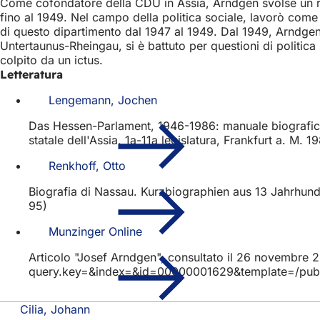
Come cofondatore della CDU in Assia, Arndgen svolse un ruo
fino al 1949. Nel campo della politica sociale, lavorò come 
di questo dipartimento dal 1947 al 1949. Dal 1949, Arndgen
Untertaunus-Rheingau, si è battuto per questioni di politica
colpito da un ictus.
Letteratura
Lengemann, Jochen
Das Hessen-Parlament, 1946-1986: manuale biografico d
statale dell'Assia, 1a-11a legislatura, Frankfurt a. M. 1
Renkhoff, Otto
Biografia di Nassau. Kurzbiographien aus 13 Jahrhund
95)
Munzinger Online
Articolo "Josef Arndgen", consultato il 26 novembre
query.key=&index=&id=00000001629&template=/publik
Cilia, Johann